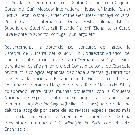
de Sevilla, Daejeon International Guitar Competition (Daejeon,
Corea del Sur), Moscow International House of Music (Rusia),
Festival Leon Tolstoi «Garden of the Geniuses» (Yasnaya Polyana,
Rusia), Calcutta International Guitar Festival (India), Istituto
Superiore di Studi Musicali “Ricardo Franchi” (Siena, Italia), Curso
Silva Monteiro (Oporto, Portugal) y un largo etc.
Recientemente ha obtenido, por concurso de ingreso, la
Cátedra de Guitarra del RCSMM. Es Codirector Artístico del
Concurso Internacional de Guitarra “Fernando Sor” y ha sido
durante varios años miembro del Consejo Editorial de
Roseta
, la
revista musicológica española dedicada a temas guitarrísticos
que edita la Sociedad Española de la Guitarra, con la cual
continúa colaborando. Ha grabado para Radio Clásica de RNE y
colaborado, entre otras muchas orquestas, con la Orquesta
Nacional de España dentro de su programación anual. Su
primer CD,
A guitar for Segovia
(Brilliant Classics) ha recibido una
calurosa acogida por parte de las revistas especializadas más
destacadas de Europa y América. En febrero de 2020 ha
presentado un nuevo CD,
Midnight in Paris
con el sello
Enchiriadis.