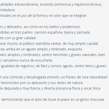
calidades extraordinarias, luciendo primorosa y riquísima técnica,
rolladora.
rtades en el uso de la forma y el color que se integran
es y delicados, así como en los bellos y poderosos.
ididas en tres partes: canción española, ópera y zarzuela
te con su gran calidad.
rutar mucho al público oyéndola cantar, de muy amplio caudal,
ada, arriba en un agudo amplio y timbrado, exquisito.
udos amplios y timbrados, centro henchido y graves naturales, bien
no cansarnos nunca de escucharla.
gualdad de registros, de fácil y sonoro agudo, centro lleno y graves
an una cómoda y desahogada emisión, un fraseo de rara naturalidad
s favorecidos por su aplicación y sus dotes de natura.
depurada y muy franca, y directa presencia física y vocal, lírica
 demostrando que el acto de tocar el piano es un gesto muscular