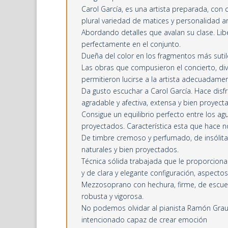
Carol García, es una artista preparada, con 
plural variedad de matices y personalidad ar
Abordando detalles que avalan su clase. Libe
perfectamente en el conjunto.
Dueña del color en los fragmentos más sutil
Las obras que compusieron el concierto, div
permitieron lucirse a la artista adecuadamen
Da gusto escuchar a Carol García. Hace disf
agradable y afectiva, extensa y bien proyect
Consigue un equilibrio perfecto entre los ag
proyectados. Característica esta que hace 
De timbre cremoso y perfumado, de insólita i
naturales y bien proyectados.
Técnica sólida trabajada que le proporcion
y de clara y elegante configuración, aspecto
Mezzosoprano con hechura, firme, de escuela 
robusta y vigorosa.
No podemos olvidar al pianista Ramón Grau
intencionado capaz de crear emoción